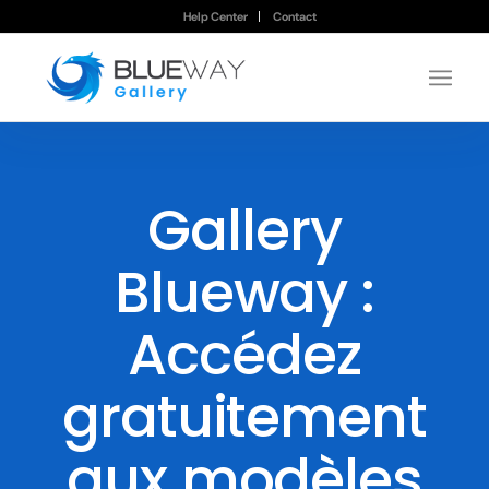
Help Center
Contact
Gallery
Blueway :
Accédez
gratuitement
aux modèles