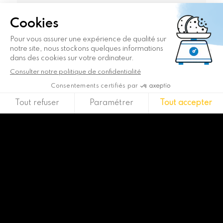
Captcha
Combien font 10+8 ?
J’accepte que Blueway collecte mes
données personnelles et puisse
m’adresser des informations
conformément aux dispositions de
traitement détaillées à la page Mentions
légales.
Télécharger le modèle